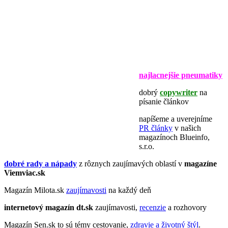
najlacnejšie pneumatiky
dobrý
copywriter
na
písanie článkov
napíšeme a uverejníme
PR články
v našich
magazínoch Blueinfo,
s.r.o.
dobré rady a nápady
z rôznych zaujímavých oblastí v
magazíne
Viemviac.sk
Magazín Milota.sk
zaujímavosti
na každý deň
internetový magazín
dt.sk
zaujímavosti,
recenzie
a rozhovory
Magazín Sen.sk to sú témy cestovanie,
zdravie a životný štýl
.