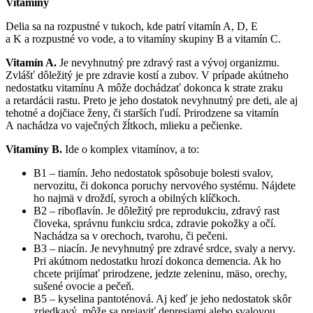
Vitamíny
Delia sa na rozpustné v tukoch, kde patrí vitamín A, D, E
a K a rozpustné vo vode, a to vitamíny skupiny B a vitamín C.
Vitamín A.
Je nevyhnutný pre zdravý rast a vývoj organizmu.
Zvlášť dôležitý je pre zdravie kostí a zubov. V prípade akútneho
nedostatku vitamínu A môže dochádzať dokonca k strate zraku
a retardácii rastu. Preto je jeho dostatok nevyhnutný pre deti, ale aj
tehotné a dojčiace ženy, či starších ľudí. Prirodzene sa vitamín
A nachádza vo vaječných žĺtkoch, mlieku a pečienke.
Vitamíny B.
Ide o komplex vitamínov, a to:
B1 – tiamín. Jeho nedostatok spôsobuje bolesti svalov,
nervozitu, či dokonca poruchy nervového systému. Nájdete
ho najmä v droždí, syroch a obilných klíčkoch.
B2 – riboflavín. Je dôležitý pre reprodukciu, zdravý rast
človeka, správnu funkciu srdca, zdravie pokožky a očí.
Nachádza sa v orechoch, tvarohu, či pečeni.
B3 – niacín. Je nevyhnutný pre zdravé srdce, svaly a nervy.
Pri akútnom nedostatku hrozí dokonca demencia. Ak ho
chcete prijímať prirodzene, jedzte zeleninu, mäso, orechy,
sušené ovocie a pečeň.
B5 – kyselina pantoténová. Aj keď je jeho nedostatok skôr
zriedkavý, môže sa prejaviť depresiami alebo svalovou