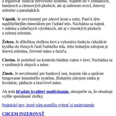
a regulovať funkcie nervového systému. Nájdete ho v zemiakoch,
banánoch a citrusových plodoch, ale aj sušenom ovocí, listovej
zelenine a paradajkách.
Vápnik.
Je nevyhnutný pre zdravé kosti a zuby. Patrí k tým
najdôležitejším minerálom pre ľudské telo. Nachádza sa najmä
v mlieku a mliečnych výrobkoch, ale aj v morských plodoch
a zelenej zelenine.
Železo.
Je dôležitou zložkou krvi a vykonáva funkciu cirkulácie
kyslíka do rôznych častí ľudského tela. Jeho bohatým zdrojom je
listová zelenina, červené mäso a fazuľa.
Chróm.
Je potrebný na kontrolu hladiny cukru v krvi. Nachádza sa
v rastlinných olejoch a mäse.
Zinok.
Je nevyhnutný pre bunkový rast, hojenie rán a správne
fungovanie imunitného systému. Bohatým zdrojom zinku je
hovädzie, jahňacie a bravčové mäso.
Ak teda
hľadáte kvalitný multivitamín
, ubezpečte sa, že obsahuje
vyššie spomínané zložky.
Praktické tipy, ktoré vám pomôžu vybrať si multivitamín
CHCEM INZEROVAŤ