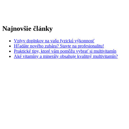
Najnovšie články
Vplyv doplnkov na vašu fyzickú výkonnosť
Hľadáte nového zubára? Stavte na profesionalitu!
Praktické tipy, ktoré vám pomôžu vybrať si multivitamín
Aké vitamíny a minerály obsahuje kvalitný multivitamín?