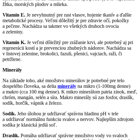
žĺtka, morských plodov a mlieka.
Vitamín E.
Je nevyhnutný pre rast vlasov, hojenie tkanív a ďalšie
metabolické procesy. Veľmi dôležitý je pre zdravie očí, pokožky
a pečene. Nachádza sa takmer vo všetkých druhoch ovocia
a zeleniny.
Vitamín K.
Je veľmi dôležitý pre zrážanie krvi, ale potrebný aj pri
regenerácii kostí a je prevenciou zhubných nádorov. Nachádza sa
v listovej zelenine, brokolici, fazuli, pšenici, vajciach, raži, či
petržlene.
Minerály
Na základe toho, aké množstvo minerálov je potrebné pre telo
dospelého človeka, sa delia
minerály
na mikro (1-100mg denne)
a makro (cca 100 mg denne). K mikro minerálom patria zinok, meď,
chróm, mangán, selén a síra. Makro minerály sú zas fosfor, draslík,
sodík, horčík, vápnik a železo.
Sodík.
Jeho úlohou je udržiavať správnu hladinu pH v tele
a udržiavať normálnu funkciu svalov a nervov. Najlepším zdrojom
sodíka je klasická jedlá soľ.
Draslík.
Pomáha udržiavať správne množstvo vody vo svaloch