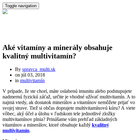
Toggle navigation
Aké vitamíny a minerály obsahuje
kvalitný multivitamín?
By
spravca_multi.sk
on
júl 03, 2018
in
multivitamín
V prípade, že ste chorí, máte oslabenú imunitu alebo podstupujete
nadmernú fyzickú záťaž, určite je vhodné užívať multivitamín. A to
najmä vtedy, ak dostatok minerálov a vitamínov nemôžete prijať vo
svojej strave. Tiež si občas doprajete multivitamínovú kúru? A viete
vôbec, aký účel a úlohu v ľudskom tele jednotlivé zložky
multivitamínov plnia? Prinášame vám prehľad základných
vitamínov a minerálov, ktoré obsahuje každý
kvalitný
multivitamín
.