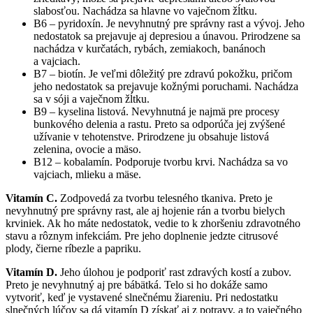
slabosťou. Nachádza sa hlavne vo vaječnom žĺtku.
B6 – pyridoxín. Je nevyhnutný pre správny rast a vývoj. Jeho
nedostatok sa prejavuje aj depresiou a únavou. Prirodzene sa
nachádza v kurčatách, rybách, zemiakoch, banánoch
a vajciach.
B7 – biotín. Je veľmi dôležitý pre zdravú pokožku, pričom
jeho nedostatok sa prejavuje kožnými poruchami. Nachádza
sa v sóji a vaječnom žĺtku.
B9 – kyselina listová. Nevyhnutná je najmä pre procesy
bunkového delenia a rastu. Preto sa odporúča jej zvýšené
užívanie v tehotenstve. Prirodzene ju obsahuje listová
zelenina, ovocie a mäso.
B12 – kobalamín. Podporuje tvorbu krvi. Nachádza sa vo
vajciach, mlieku a mäse.
Vitamín C.
Zodpovedá za tvorbu telesného tkaniva. Preto je
nevyhnutný pre správny rast, ale aj hojenie rán a tvorbu bielych
krviniek. Ak ho máte nedostatok, vedie to k zhoršeniu zdravotného
stavu a rôznym infekciám. Pre jeho doplnenie jedzte citrusové
plody, čierne ríbezle a papriku.
Vitamín D.
Jeho úlohou je podporiť rast zdravých kostí a zubov.
Preto je nevyhnutný aj pre bábätká. Telo si ho dokáže samo
vytvoriť, keď je vystavené slnečnému žiareniu. Pri nedostatku
slnečných lúčov sa dá vitamín D získať aj z potravy, a to vaječného