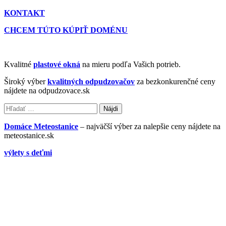
KONTAKT
CHCEM TÚTO KÚPIŤ DOMÉNU
Kvalitné
plastové okná
na mieru podľa Vašich potrieb.
Široký výber
kvalitných odpudzovačov
za bezkonkurenčné ceny
nájdete na odpudzovace.sk
Hľadať:
Domáce Meteostanice
– najväčší výber za nalepšie ceny nájdete na
meteostanice.sk
výlety s deťmi