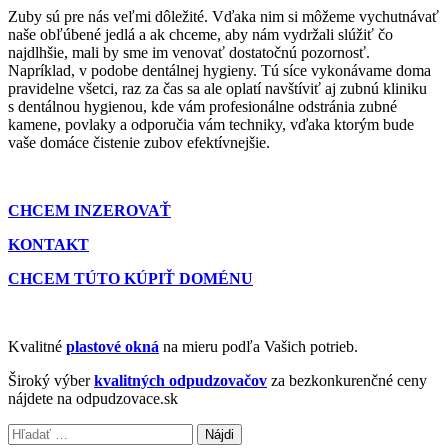
Zuby sú pre nás veľmi dôležité. Vďaka nim si môžeme vychutnávať
naše obľúbené jedlá a ak chceme, aby nám vydržali slúžiť čo
najdlhšie, mali by sme im venovať dostatočnú pozornosť.
Napríklad, v podobe dentálnej hygieny. Tú síce vykonávame doma
pravidelne všetci, raz za čas sa ale oplatí navštíviť aj zubnú kliniku
s dentálnou hygienou, kde vám profesionálne odstránia zubné
kamene, povlaky a odporučia vám techniky, vďaka ktorým bude
vaše domáce čistenie zubov efektívnejšie.
CHCEM INZEROVAŤ
KONTAKT
CHCEM TÚTO KÚPIŤ DOMÉNU
Kvalitné
plastové okná
na mieru podľa Vašich potrieb.
Široký výber
kvalitných odpudzovačov
za bezkonkurenčné ceny
nájdete na odpudzovace.sk
Hľadať: