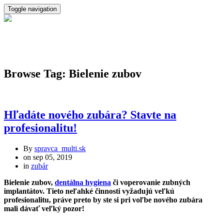
Toggle navigation
Browse Tag: Bielenie zubov
Hľadáte nového zubára? Stavte na
profesionalitu!
By
spravca_multi.sk
on
sep 05, 2019
in
zubár
Bielenie zubov,
dentálna hygiena
či voperovanie zubných
implantátov. Tieto neľahké činnosti vyžadujú veľkú
profesionalitu, práve preto by ste si pri voľbe nového zubára
mali dávať veľký pozor!