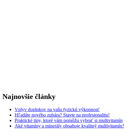
Najnovšie články
Vplyv doplnkov na vašu fyzickú výkonnosť
Hľadáte nového zubára? Stavte na profesionalitu!
Praktické tipy, ktoré vám pomôžu vybrať si multivitamín
Aké vitamíny a minerály obsahuje kvalitný multivitamín?